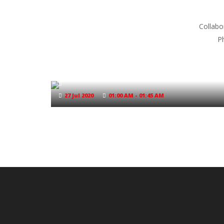
Collabo
Ph
Lorem Ipsum is simply dummy text of
the printing and typesetting industry
27 Jul 2020
01:00 AM - 01:45 AM