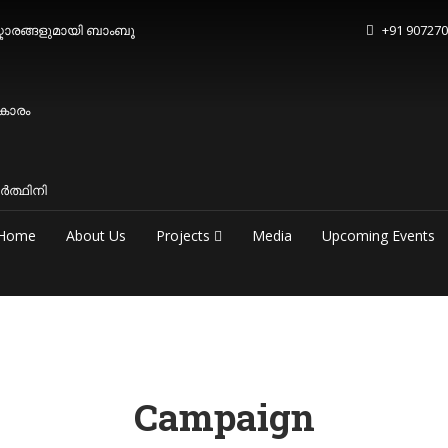
കാരങ്ങളുമായി ബാംബൂ
+91 90727
ീകാരം
ർത്ഥിനി
Home
About Us
Projects
Media
Upcoming Events
Campaign