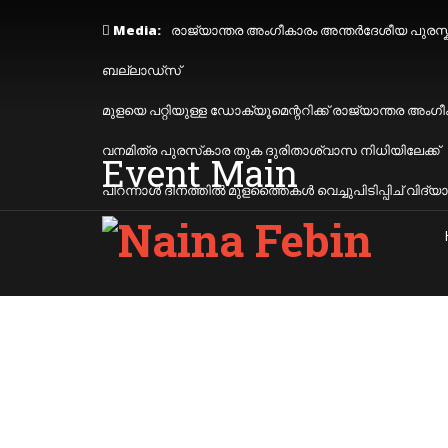
Media:
രാജ്യാന്തര അംഗീകാരം അന്തർദേശീയ പുരസ്
ബല്ലാഡ്സ്
മുളയെ പറ്റിയുള്ള ഡോക്യൂമെന്ററിക്ക് രാജ്യാന്തര അംഗ
വനമിത്ര പുരസ്‌കാര തുക ദുരിതാശ്വാസ നിധിയിലേക്ക്
Event Main
പിറന്നാൾ ദിനത്തിൽ മുളത്തൈകൾ വെച്ചുപിടിപ്പിച് വിദ്യാ