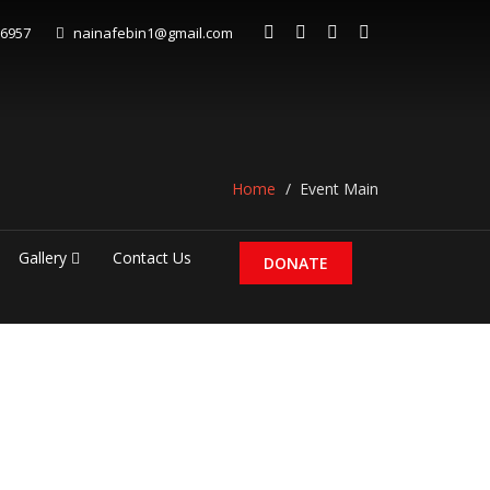
06957
nainafebin1@gmail.com
Home
Event Main
Gallery
Contact Us
DONATE