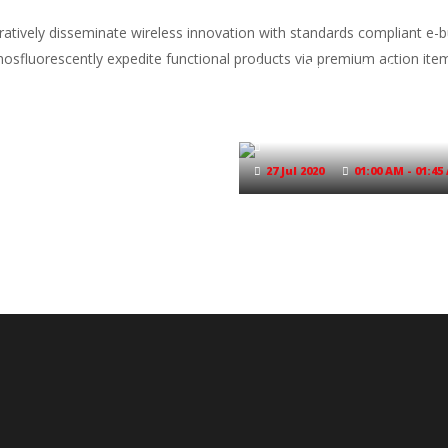
ratively disseminate wireless innovation with standards compliant e-b
osfluorescently expedite functional products via premium action ite
Lorem Ipsum is simply
dummy text of the prin
and typesetting indust
27 Jul 2020
01:00 AM - 01:45